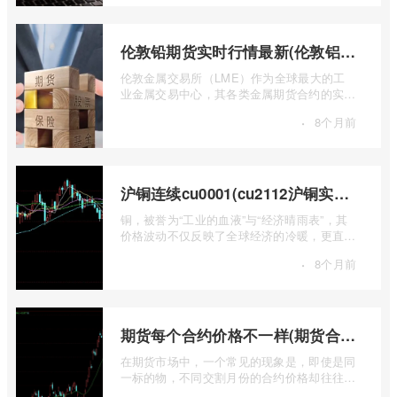
伦敦铅期货实时行情最新(伦敦铝锡期货实时行情)
伦敦金属交易所（LME）作为全球最大的工
业金属交易中心，其各类金属期货合约的实时
行情，是洞察全球经济健康状况和工业需求
·
8个月前
...
沪铜连续cu0001(cu2112沪铜实时行情)
铜，被誉为“工业的血液”与“经济晴雨表”，其
价格波动不仅反映了全球经济的冷暖，更直接
关乎能源转型、基础设施建设和制造业的 ...
·
8个月前
期货每个合约价格不一样(期货合约之间的价格差)
在期货市场中，一个常见的现象是，即使是同
一标的物，不同交割月份的合约价格却往往不
尽相同。这种“期货合约之间的价格差”并 ...