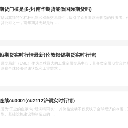
期货门槛是多少(南华期货能做国际期货吗)
市场以其独特的杠杆机制和双向交易特性，吸引了众多追求高收益的投资者。
货公司之一，南华期货无疑是许 ...
铅期货实时行情最新(伦敦铝锡期货实时行情)
金属交易所（LME）作为全球最大的工业金属交易中心，其各类金属期货合约
洞察全球经济健康状况和工业需求 ...
连续cu0001(cu2112沪铜实时行情)
被誉为“工业的血液”与“经济晴雨表”，其价格波动不仅反映了全球经济的冷暖
型、基础设施建设和制造业的 ...