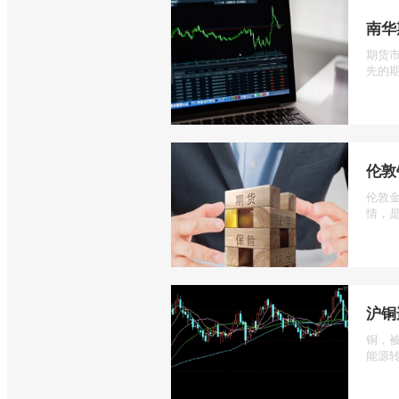
南华
期货
先的期
伦敦
伦敦
情，是
沪铜
铜，
能源转