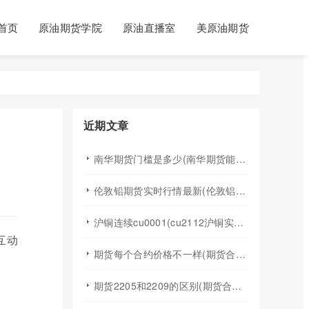
首页
原油期货学院
原油直播室
美原油期货
近期文章
南华期货门槛是多少(南华期货能做国际期货吗)
伦敦铅期货实时行情最新(伦敦铝锡期货实时行情)
沪铜连续cu0001(cu2112沪铜实时行情)
互动
期货每个合约价格不一样(期货合约之间的价格差)
期货2205和2209的区别(期货合约2205什么意思)