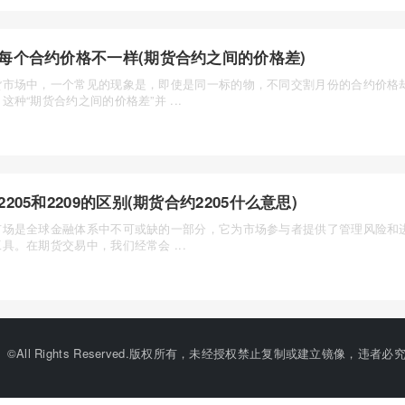
每个合约价格不一样(期货合约之间的价格差)
货市场中，一个常见的现象是，即使是同一标的物，不同交割月份的合约价格
这种“期货合约之间的价格差”并 ...
2205和2209的区别(期货合约2205什么意思)
市场是全球金融体系中不可或缺的一部分，它为市场参与者提供了管理风险和
具。在期货交易中，我们经常会 ...
©All Rights Reserved.版权所有，未经授权禁止复制或建立镜像，违者必