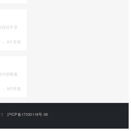
却往往不尽
·
8个月前
进行价格发
·
8个月前
究！
沪ICP备17030118号-38