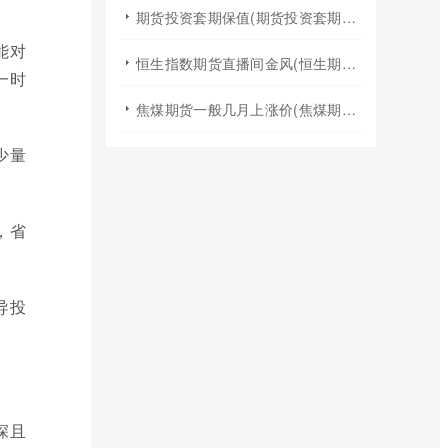
期货投资套期保值(期货投资套期保值什么意思)
能对
恒生指数期货直播间金风(恒生期货夜盘行情)
一时
焦煤期货一般几月上涨价(焦煤期货夏天涨价吗)
少量
，省
导投
深且