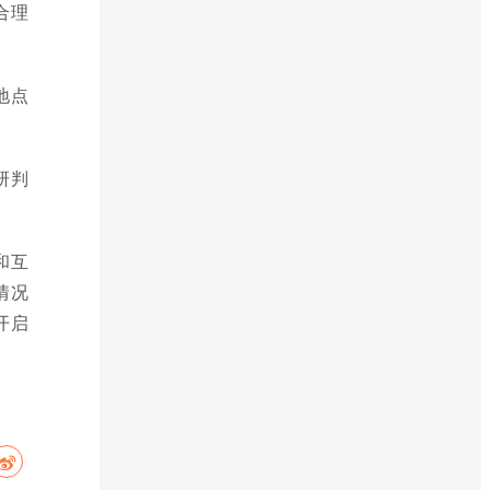
合理
地点
研判
和互
情况
开启