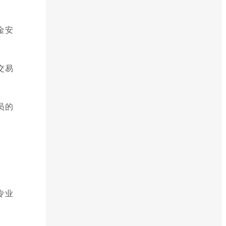
金安
交易
员的
专业