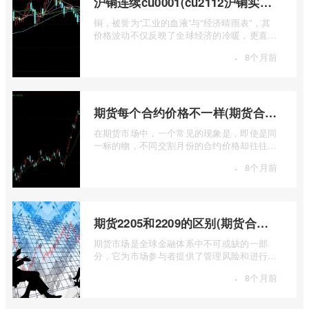
沪铜连续cu0001(cu2112沪铜实时行情)
铜，被誉为“工业的血液”与“经济晴雨表”，其
价格波动不仅反映了全球经济的冷暖，更直接
关乎能源转型、基础设施建设和制造业的 ...
·
8个月前
期货每个合约价格不一样(期货合约之间的价格差)
在期货市场中，一个常见的现象是，即使是同
一标的物，不同交割月份的合约价格却往往不
尽相同。这种“期货合约之间的价格差”并 ...
·
8个月前
期货2205和2209的区别(期货合约2205什么意思)
期货市场是全球金融体系中不可或缺的一部
分，它为市场参与者提供了管理风险和进行价
格发现的工具。在期货交易中，我们经常会
·
8个月前
...