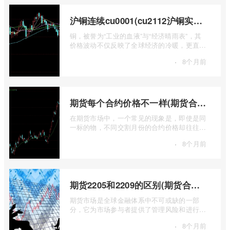
沪铜连续cu0001(cu2112沪铜实时行情)
铜，被誉为“工业的血液”与“经济晴雨表”，其
价格波动不仅反映了全球经济的冷暖，更直接
关乎能源转型、基础设施建设和制造业的 ...
·
8个月前
期货每个合约价格不一样(期货合约之间的价格差)
在期货市场中，一个常见的现象是，即使是同
一标的物，不同交割月份的合约价格却往往不
尽相同。这种“期货合约之间的价格差”并 ...
·
8个月前
期货2205和2209的区别(期货合约2205什么意思)
期货市场是全球金融体系中不可或缺的一部
分，它为市场参与者提供了管理风险和进行价
格发现的工具。在期货交易中，我们经常会
·
8个月前
...