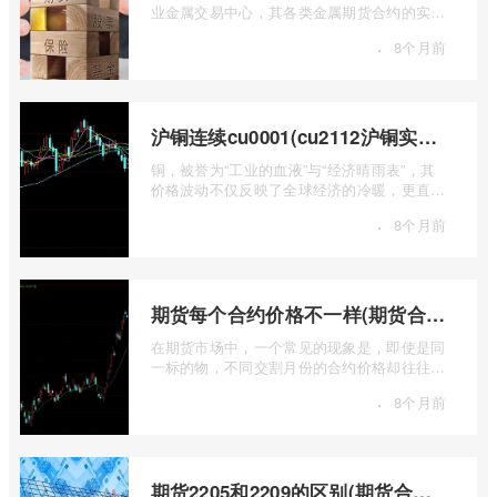
业金属交易中心，其各类金属期货合约的实时
行情，是洞察全球经济健康状况和工业需求
·
8个月前
...
沪铜连续cu0001(cu2112沪铜实时行情)
铜，被誉为“工业的血液”与“经济晴雨表”，其
价格波动不仅反映了全球经济的冷暖，更直接
关乎能源转型、基础设施建设和制造业的 ...
·
8个月前
期货每个合约价格不一样(期货合约之间的价格差)
在期货市场中，一个常见的现象是，即使是同
一标的物，不同交割月份的合约价格却往往不
尽相同。这种“期货合约之间的价格差”并 ...
·
8个月前
期货2205和2209的区别(期货合约2205什么意思)