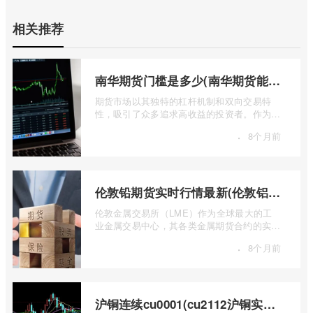
相关推荐
南华期货门槛是多少(南华期货能做国际期货吗)
期货市场以其独特的杠杆机制和双向交易特
性，吸引了众多追求高收益的投资者。作为中
国领先的期货公司之一，南华期货无疑是许
·
8个月前
...
伦敦铅期货实时行情最新(伦敦铝锡期货实时行情)
伦敦金属交易所（LME）作为全球最大的工
业金属交易中心，其各类金属期货合约的实时
行情，是洞察全球经济健康状况和工业需求
·
8个月前
...
沪铜连续cu0001(cu2112沪铜实时行情)