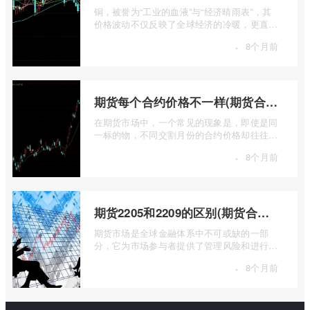
铜，被誉为“工业的血液”与“经济晴雨表”，其
价格波动不仅反映了全球经济的冷暖，更直接
关乎能源转型、基础设施建设和制造业的 ...
·
8个月前
期货每个合约价格不一样(期货合约之间的价格差)
在期货市场中，一个常见的现象是，即使是同
一标的物，不同交割月份的合约价格却往往不
尽相同。这种“期货合约之间的价格差”并 ...
·
8个月前
期货2205和2209的区别(期货合约2205什么意思)
期货市场是全球金融体系中不可或缺的一部
分，它为市场参与者提供了管理风险和进行价
格发现的工具。在期货交易中，我们经常会
·
8个月前
...