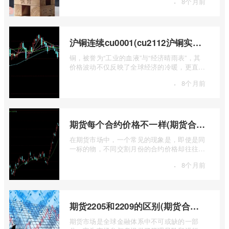
·
8个月前
...
沪铜连续cu0001(cu2112沪铜实时行情)
铜，被誉为“工业的血液”与“经济晴雨表”，其
价格波动不仅反映了全球经济的冷暖，更直接
关乎能源转型、基础设施建设和制造业的 ...
·
8个月前
期货每个合约价格不一样(期货合约之间的价格差)
在期货市场中，一个常见的现象是，即使是同
一标的物，不同交割月份的合约价格却往往不
尽相同。这种“期货合约之间的价格差”并 ...
·
8个月前
期货2205和2209的区别(期货合约2205什么意思)
期货市场是全球金融体系中不可或缺的一部