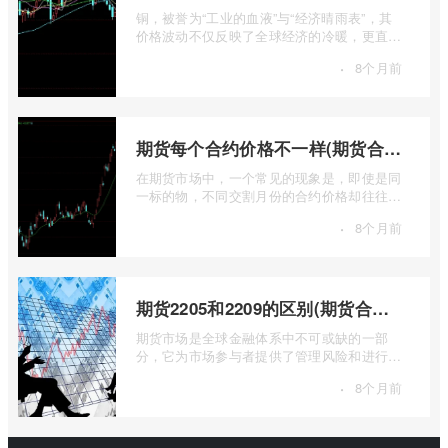
铜，被誉为“工业的血液”与“经济晴雨表”，其
价格波动不仅反映了全球经济的冷暖，更直接
关乎能源转型、基础设施建设和制造业的 ...
·
8个月前
期货每个合约价格不一样(期货合约之间的价格差)
在期货市场中，一个常见的现象是，即使是同
一标的物，不同交割月份的合约价格却往往不
尽相同。这种“期货合约之间的价格差”并 ...
·
8个月前
期货2205和2209的区别(期货合约2205什么意思)
期货市场是全球金融体系中不可或缺的一部
分，它为市场参与者提供了管理风险和进行价
格发现的工具。在期货交易中，我们经常会
·
8个月前
...