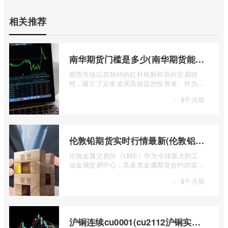
相关推荐
南华期货门槛是多少(南华期货能做国际期货吗)
期货市场以其独特的杠杆机制和双向交易特
性，吸引了众多追求高收益的投资者。作为中
国领先的期货公司之一，南华期货无疑是许
·
8个月前
...
伦敦铅期货实时行情最新(伦敦铝锡期货实时行情)
伦敦金属交易所（LME）作为全球最大的工
业金属交易中心，其各类金属期货合约的实时
行情，是洞察全球经济健康状况和工业需求
·
8个月前
...
沪铜连续cu0001(cu2112沪铜实时行情)