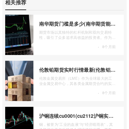
相关推荐
南华期货门槛是多少(南华期货能做国际期货吗)
期货市场以其独特的杠杆机制和双向交易特
性，吸引了众多追求高收益的投资者。作为中
国领先的期货公司之一，南华期货无疑是许
·
8个月前
...
伦敦铅期货实时行情最新(伦敦铝锡期货实时行情)
伦敦金属交易所（LME）作为全球最大的工
业金属交易中心，其各类金属期货合约的实时
行情，是洞察全球经济健康状况和工业需求
·
8个月前
...
沪铜连续cu0001(cu2112沪铜实时行情)
铜，被誉为“工业的血液”与“经济晴雨表”，其