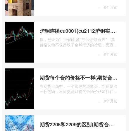
行情，是洞察全球经济健康状况和工业需求
·
8个月前
...
沪铜连续cu0001(cu2112沪铜实时行情)
铜，被誉为“工业的血液”与“经济晴雨表”，其
价格波动不仅反映了全球经济的冷暖，更直接
关乎能源转型、基础设施建设和制造业的 ...
·
8个月前
期货每个合约价格不一样(期货合约之间的价格差)
在期货市场中，一个常见的现象是，即使是同
一标的物，不同交割月份的合约价格却往往不
尽相同。这种“期货合约之间的价格差”并 ...
·
8个月前
期货2205和2209的区别(期货合约2205什么意思)