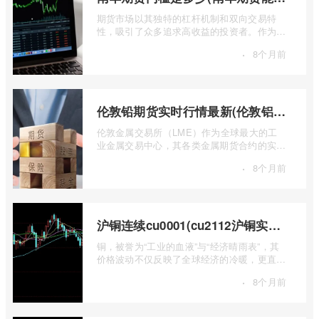
期货市场以其独特的杠杆机制和双向交易特
性，吸引了众多追求高收益的投资者。作为中
国领先的期货公司之一，南华期货无疑是许
·
8个月前
...
伦敦铅期货实时行情最新(伦敦铝锡期货实时行情)
伦敦金属交易所（LME）作为全球最大的工
业金属交易中心，其各类金属期货合约的实时
行情，是洞察全球经济健康状况和工业需求
·
8个月前
...
沪铜连续cu0001(cu2112沪铜实时行情)
铜，被誉为“工业的血液”与“经济晴雨表”，其
价格波动不仅反映了全球经济的冷暖，更直接
关乎能源转型、基础设施建设和制造业的 ...
·
8个月前