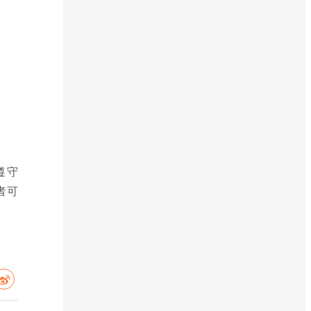
遵守
者可