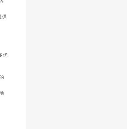
客
提供
多优
的
地