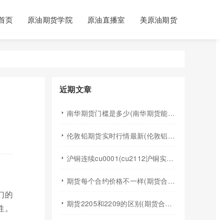
首页
原油期货学院
原油直播室
美原油期货
近期文章
南华期货门槛是多少(南华期货能做国际期货吗)
伦敦铅期货实时行情最新(伦敦铝锡期货实时行情)
沪铜连续cu0001(cu2112沪铜实时行情)
期货每个合约价格不一样(期货合约之间的价格差)
们的
期货2205和2209的区别(期货合约2205什么意思)
性。