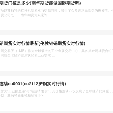
期货门槛是多少(南华期货能做国际期货吗)
市场以其独特的杠杆机制和双向交易特性，吸引了众多追求高收益的投资者。
货公司之一，南华期货无疑是许 ...
铅期货实时行情最新(伦敦铝锡期货实时行情)
金属交易所（LME）作为全球最大的工业金属交易中心，其各类金属期货合约
洞察全球经济健康状况和工业需求 ...
连续cu0001(cu2112沪铜实时行情)
被誉为“工业的血液”与“经济晴雨表”，其价格波动不仅反映了全球经济的冷暖
型、基础设施建设和制造业的 ...