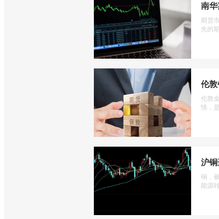
南华
期货
先的期
伦敦
伦敦
情，是
沪铜
铜，
能源转