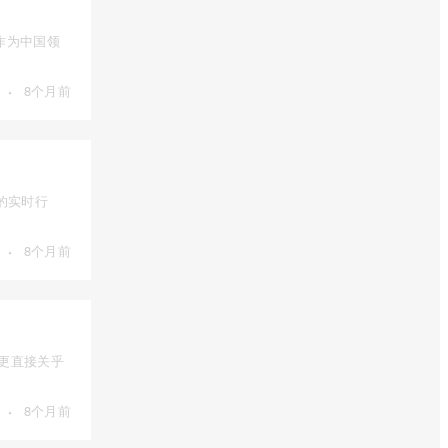
作为中国领
·
8个月前
的实时行
·
8个月前
，更直接关乎
·
8个月前