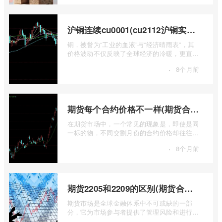
沪铜连续cu0001(cu2112沪铜实时行情)
铜，被誉为“工业的血液”与“经济晴雨表”，其
价格波动不仅反映了全球经济的冷暖，更直接
关乎能源转型、基础设施建设和制造业的 ...
·
8个月前
期货每个合约价格不一样(期货合约之间的价格差)
在期货市场中，一个常见的现象是，即使是同
一标的物，不同交割月份的合约价格却往往不
尽相同。这种“期货合约之间的价格差”并 ...
·
8个月前
期货2205和2209的区别(期货合约2205什么意思)
期货市场是全球金融体系中不可或缺的一部
分，它为市场参与者提供了管理风险和进行价
格发现的工具。在期货交易中，我们经常会