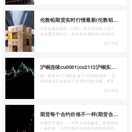
伦敦铅期货实时行情最新(伦敦铝锡期货实时行情)
伦敦金属交易所（LME）作为全球最大的工
业金属交易中心，其各类金属期货合约的实时
行情，是洞察全球经济健康状况和工业需求
·
8个月前
...
沪铜连续cu0001(cu2112沪铜实时行情)
铜，被誉为“工业的血液”与“经济晴雨表”，其
价格波动不仅反映了全球经济的冷暖，更直接
关乎能源转型、基础设施建设和制造业的 ...
·
8个月前
期货每个合约价格不一样(期货合约之间的价格差)
在期货市场中，一个常见的现象是，即使是同
一标的物，不同交割月份的合约价格却往往不