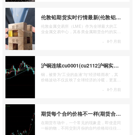
伦敦铅期货实时行情最新(伦敦铝锡期货实时行情)
伦敦金属交易所（LME）作为全球最大的工
业金属交易中心，其各类金属期货合约的实时
行情，是洞察全球经济健康状况和工业需求
·
8个月前
...
沪铜连续cu0001(cu2112沪铜实时行情)
铜，被誉为“工业的血液”与“经济晴雨表”，其
价格波动不仅反映了全球经济的冷暖，更直接
关乎能源转型、基础设施建设和制造业的 ...
·
8个月前
期货每个合约价格不一样(期货合约之间的价格差)
在期货市场中，一个常见的现象是，即使是同
一标的物，不同交割月份的合约价格却往往不
尽相同。这种“期货合约之间的价格差”并 ...