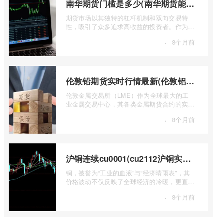
南华期货门槛是多少(南华期货能做国际期货吗)
期货市场以其独特的杠杆机制和双向交易特
性，吸引了众多追求高收益的投资者。作为中
国领先的期货公司之一，南华期货无疑是许
·
8个月前
...
伦敦铅期货实时行情最新(伦敦铝锡期货实时行情)
伦敦金属交易所（LME）作为全球最大的工
业金属交易中心，其各类金属期货合约的实时
行情，是洞察全球经济健康状况和工业需求
·
8个月前
...
沪铜连续cu0001(cu2112沪铜实时行情)
铜，被誉为“工业的血液”与“经济晴雨表”，其
价格波动不仅反映了全球经济的冷暖，更直接
关乎能源转型、基础设施建设和制造业的 ...
·
8个月前