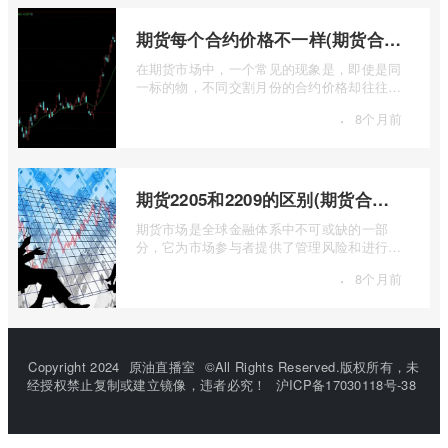
期货每个合约价格不一样(期货合约之间的价格差)
在期货市场中，一个常见的现象是，即使是同
一标的物，不同交割月份的合约价格却往往不
尽相同。这种“期货合约之间的价格差”并 ...
·
8个月前
期货2205和2209的区别(期货合约2205什么意思)
期货市场是全球金融体系中不可或缺的一部
分，它为市场参与者提供了管理风险和进行价
格发现的工具。在期货交易中，我们经常会
·
8个月前
...
Copyright 2024
原油直播室
©All Rights Reserved.版权所有，未
经授权禁止复制或建立镜像，违者必究！
沪ICP备17030118号-38