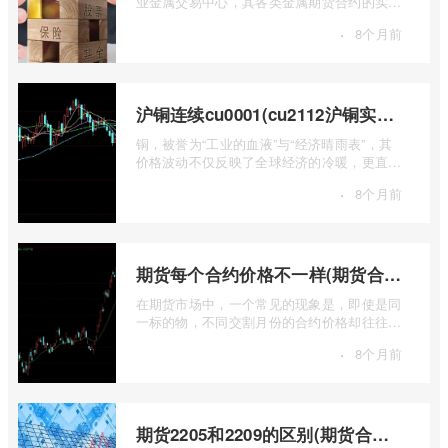
业金属交易中心，其各类金属期货合约的实时
行情，是洞察全球经济健康状况和工业需求
·
8个月前
...
沪铜连续cu0001(cu2112沪铜实时行情)
铜，被誉为“工业的血液”与“经济晴雨表”，其
价格波动不仅反映了全球经济的冷暖，更直接
关乎能源转型、基础设施建设和制造业的 ...
·
8个月前
期货每个合约价格不一样(期货合约之间的价格差)
在期货市场中，一个常见的现象是，即使是同
一标的物，不同交割月份的合约价格却往往不
尽相同。这种“期货合约之间的价格差”并 ...
·
8个月前
期货2205和2209的区别(期货合约2205什么意思)