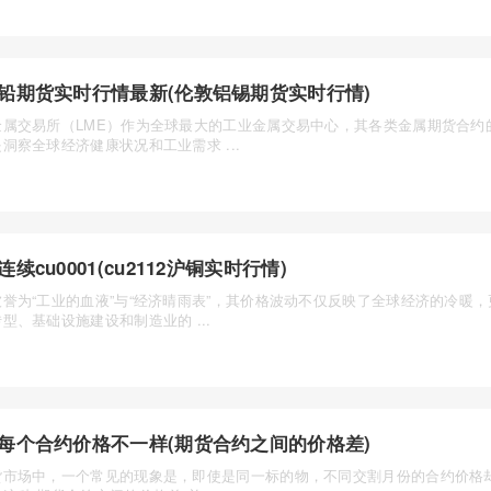
铅期货实时行情最新(伦敦铝锡期货实时行情)
金属交易所（LME）作为全球最大的工业金属交易中心，其各类金属期货合约
洞察全球经济健康状况和工业需求 ...
连续cu0001(cu2112沪铜实时行情)
被誉为“工业的血液”与“经济晴雨表”，其价格波动不仅反映了全球经济的冷暖
型、基础设施建设和制造业的 ...
每个合约价格不一样(期货合约之间的价格差)
货市场中，一个常见的现象是，即使是同一标的物，不同交割月份的合约价格