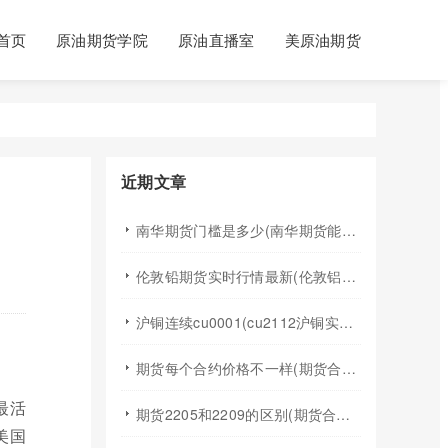
首页
原油期货学院
原油直播室
美原油期货
近期文章
南华期货门槛是多少(南华期货能做国际期货吗)
伦敦铅期货实时行情最新(伦敦铝锡期货实时行情)
沪铜连续cu0001(cu2112沪铜实时行情)
期货每个合约价格不一样(期货合约之间的价格差)
最活
期货2205和2209的区别(期货合约2205什么意思)
美国