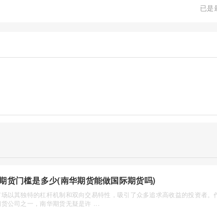
已是
期货门槛是多少(南华期货能做国际期货吗)
市场以其独特的杠杆机制和双向交易特性，吸引了众多追求高收益的投资者。
货公司之一，南华期货无疑是许 ...