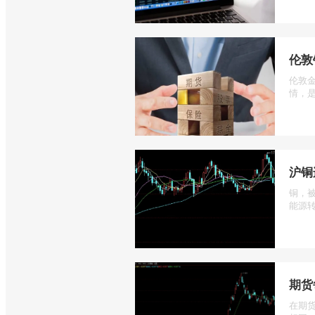
伦敦
伦敦
情，是
沪铜
铜，
能源转
期货
在期