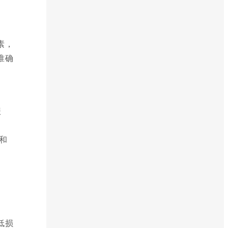
素，
准确
报
和
低损