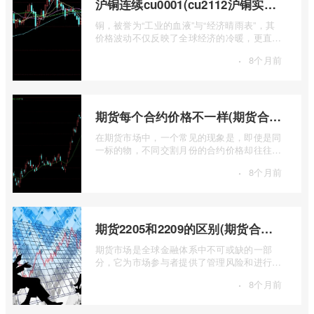
沪铜连续cu0001(cu2112沪铜实时行情)
铜，被誉为“工业的血液”与“经济晴雨表”，其
价格波动不仅反映了全球经济的冷暖，更直接
关乎能源转型、基础设施建设和制造业的 ...
·
8个月前
期货每个合约价格不一样(期货合约之间的价格差)
在期货市场中，一个常见的现象是，即使是同
一标的物，不同交割月份的合约价格却往往不
尽相同。这种“期货合约之间的价格差”并 ...
·
8个月前
期货2205和2209的区别(期货合约2205什么意思)
期货市场是全球金融体系中不可或缺的一部
分，它为市场参与者提供了管理风险和进行价
格发现的工具。在期货交易中，我们经常会
·
8个月前
...