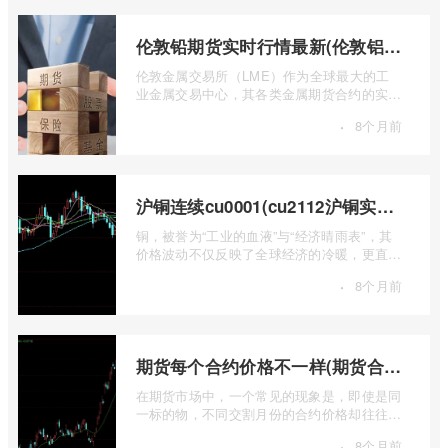
伦敦铅期货实时行情最新(伦敦铝锡期货实时行情)
伦敦金属交易所（LME）作为全球最大的工
业金属交易中心，其各类金属期货合约的实时
行情，是洞察全球经济健康状况和工业需求
·
8个月前
...
沪铜连续cu0001(cu2112沪铜实时行情)
铜，被誉为“工业的血液”与“经济晴雨表”，其
价格波动不仅反映了全球经济的冷暖，更直接
关乎能源转型、基础设施建设和制造业的 ...
·
8个月前
期货每个合约价格不一样(期货合约之间的价格差)
在期货市场中，一个常见的现象是，即使是同
一标的物，不同交割月份的合约价格却往往不
尽相同。这种“期货合约之间的价格差”并 ...
·
8个月前