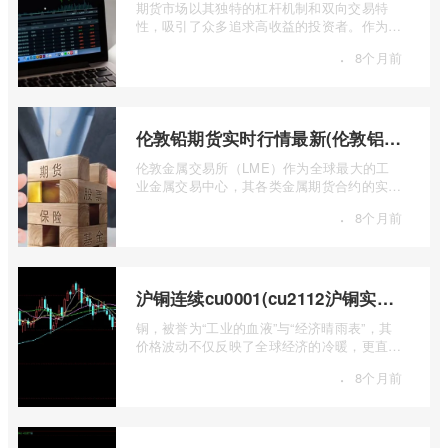
期货市场以其独特的杠杆机制和双向交易特
性，吸引了众多追求高收益的投资者。作为中
国领先的期货公司之一，南华期货无疑是许
·
8个月前
...
伦敦铅期货实时行情最新(伦敦铝锡期货实时行情)
伦敦金属交易所（LME）作为全球最大的工
业金属交易中心，其各类金属期货合约的实时
行情，是洞察全球经济健康状况和工业需求
·
8个月前
...
沪铜连续cu0001(cu2112沪铜实时行情)
铜，被誉为“工业的血液”与“经济晴雨表”，其
价格波动不仅反映了全球经济的冷暖，更直接
关乎能源转型、基础设施建设和制造业的 ...
·
8个月前