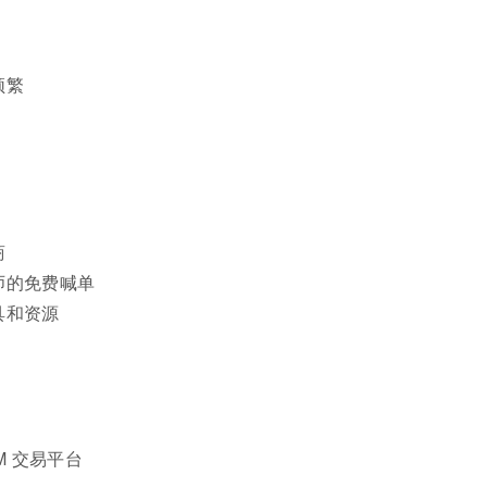
频繁
商
师的免费喊单
具和资源
M 交易平台