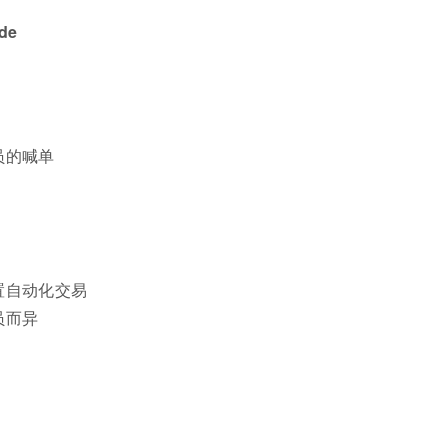
ade
员的喊单
置自动化交易
员而异