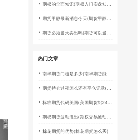
期权的全面知识(期权入门实盘知识)
期货甲醇最新消息今天(期货甲醇最新消息今天行情)
期货必须当天卖出吗(期货可以当天买入卖出吗)
热门文章
南华期货门槛是多少(南华期货能做国际期货吗)
期货持仓过夜怎么还有平仓记录(期货持仓过夜手续费)
标准期货代码美国(美国期货铝24小时行情代码)
期权期货波动溢出(期权交易波动率)
棉花期货的优势(棉花期货怎么买)