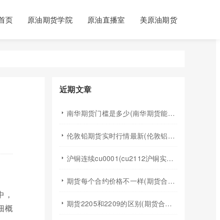
首页
原油期货学院
原油直播室
美原油期货
近期文章
南华期货门槛是多少(南华期货能做国际期货吗)
伦敦铅期货实时行情最新(伦敦铝锡期货实时行情)
沪铜连续cu0001(cu2112沪铜实时行情)
期货每个合约价格不一样(期货合约之间的价格差)
中，
期货2205和2209的区别(期货合约2205什么意思)
细概