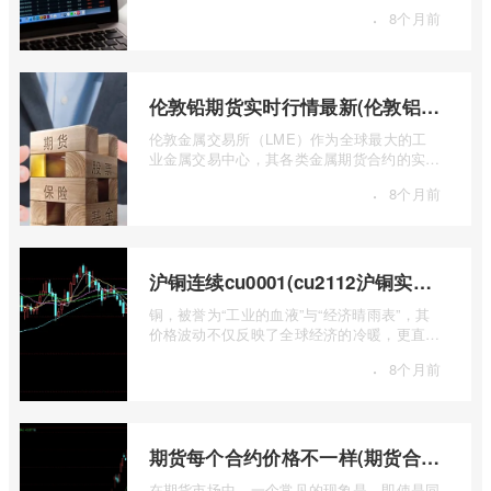
国领先的期货公司之一，南华期货无疑是许
·
8个月前
...
伦敦铅期货实时行情最新(伦敦铝锡期货实时行情)
伦敦金属交易所（LME）作为全球最大的工
业金属交易中心，其各类金属期货合约的实时
行情，是洞察全球经济健康状况和工业需求
·
8个月前
...
沪铜连续cu0001(cu2112沪铜实时行情)
铜，被誉为“工业的血液”与“经济晴雨表”，其
价格波动不仅反映了全球经济的冷暖，更直接
关乎能源转型、基础设施建设和制造业的 ...
·
8个月前
期货每个合约价格不一样(期货合约之间的价格差)
在期货市场中，一个常见的现象是，即使是同