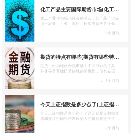
化工产品主要国际期货市场(化工产品期货实时行情)
化工产业作为现代经济的基石，其产品广泛应
用于农业、工业、医疗、日常消费等各个领
域。化工产品的生产和消费受多种因素影响
·
8个月前
...
期货的特点有哪些(期货有哪些特点)
期货，作为现代金融市场中不可或缺的工具，
并非寻常百姓日常接触的消费品，但其在国民
经济运行以及全球金融体系中扮演着举足 ...
·
8个月前
今天上证指数是多少点了(上证指数行情走势图今天)
今天上证指数是多少点了？这无疑是无数投资
者和关注中国经济发展的人们每日都会关注的
核心问题。上证指数，全称上海证券交易 ...
·
8个月前