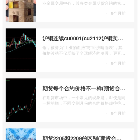
业金属交易中心，其各类金属期货合约的实时
行情，是洞察全球经济健康状况和工业需求
·
8个月前
...
沪铜连续cu0001(cu2112沪铜实时行情)
铜，被誉为“工业的血液”与“经济晴雨表”，其
价格波动不仅反映了全球经济的冷暖，更直接
关乎能源转型、基础设施建设和制造业的 ...
·
8个月前
期货每个合约价格不一样(期货合约之间的价格差)
在期货市场中，一个常见的现象是，即使是同
一标的物，不同交割月份的合约价格却往往不
尽相同。这种“期货合约之间的价格差”并 ...
·
8个月前
期货2205和2209的区别(期货合约2205什么意思)