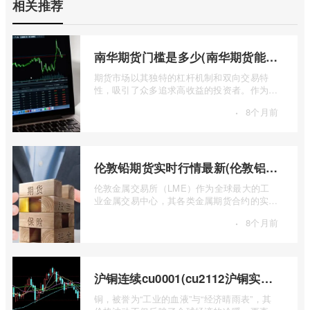
相关推荐
南华期货门槛是多少(南华期货能做国际期货吗)
期货市场以其独特的杠杆机制和双向交易特
性，吸引了众多追求高收益的投资者。作为中
国领先的期货公司之一，南华期货无疑是许
·
8个月前
...
伦敦铅期货实时行情最新(伦敦铝锡期货实时行情)
伦敦金属交易所（LME）作为全球最大的工
业金属交易中心，其各类金属期货合约的实时
行情，是洞察全球经济健康状况和工业需求
·
8个月前
...
沪铜连续cu0001(cu2112沪铜实时行情)
铜，被誉为“工业的血液”与“经济晴雨表”，其