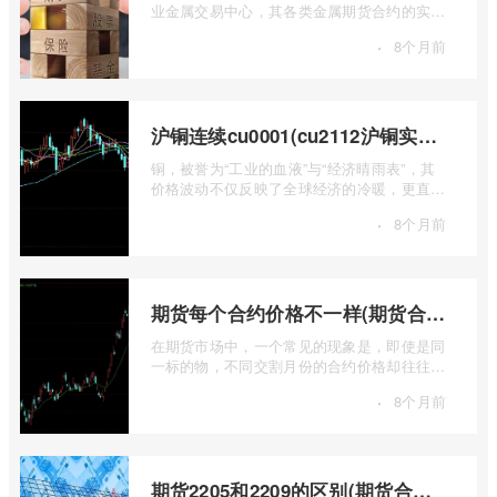
业金属交易中心，其各类金属期货合约的实时
行情，是洞察全球经济健康状况和工业需求
·
8个月前
...
沪铜连续cu0001(cu2112沪铜实时行情)
铜，被誉为“工业的血液”与“经济晴雨表”，其
价格波动不仅反映了全球经济的冷暖，更直接
关乎能源转型、基础设施建设和制造业的 ...
·
8个月前
期货每个合约价格不一样(期货合约之间的价格差)
在期货市场中，一个常见的现象是，即使是同
一标的物，不同交割月份的合约价格却往往不
尽相同。这种“期货合约之间的价格差”并 ...
·
8个月前
期货2205和2209的区别(期货合约2205什么意思)