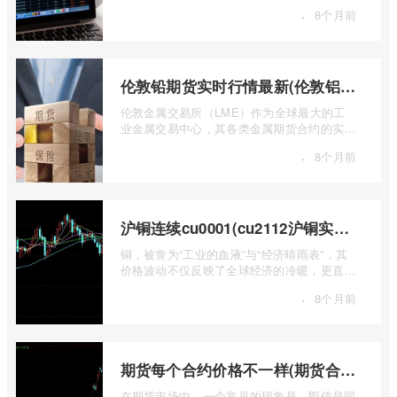
国领先的期货公司之一，南华期货无疑是许
·
8个月前
...
伦敦铅期货实时行情最新(伦敦铝锡期货实时行情)
伦敦金属交易所（LME）作为全球最大的工
业金属交易中心，其各类金属期货合约的实时
行情，是洞察全球经济健康状况和工业需求
·
8个月前
...
沪铜连续cu0001(cu2112沪铜实时行情)
铜，被誉为“工业的血液”与“经济晴雨表”，其
价格波动不仅反映了全球经济的冷暖，更直接
关乎能源转型、基础设施建设和制造业的 ...
·
8个月前
期货每个合约价格不一样(期货合约之间的价格差)
在期货市场中，一个常见的现象是，即使是同