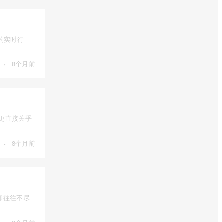
的实时行
·
8个月前
，更直接关乎
·
8个月前
却往往不尽
·