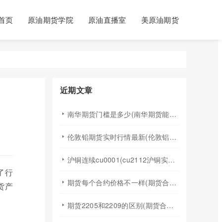
首页
原油期货学院
原油直播室
美原油期货
近期文章
南华期货门槛是多少(南华期货能做国际期货吗)
伦敦铅期货实时行情最新(伦敦铝锡期货实时行情)
沪铜连续cu0001(cu2112沪铜实时行情)
了行
期货每个合约价格不一样(期货合约之间的价格差)
货产
期货2205和2209的区别(期货合约2205什么意思)