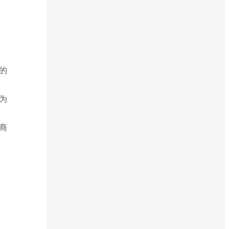
的
为
商