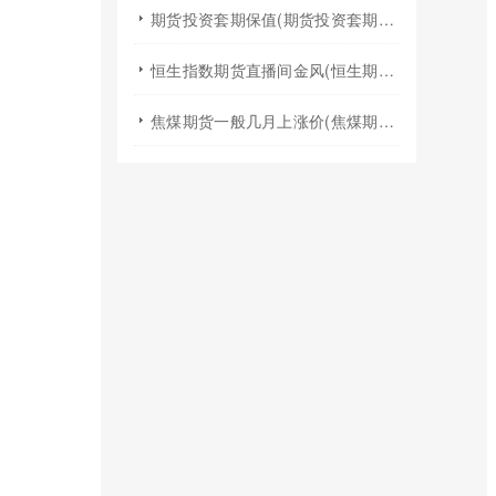
期货投资套期保值(期货投资套期保值什么意思)
恒生指数期货直播间金风(恒生期货夜盘行情)
焦煤期货一般几月上涨价(焦煤期货夏天涨价吗)