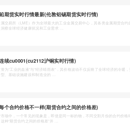
铅期货实时行情最新(伦敦铝锡期货实时行情)
金属交易所（LME）作为全球最大的工业金属交易中心，其各类金属期货合约
洞察全球经济健康状况和工业需求 ...
连续cu0001(cu2112沪铜实时行情)
被誉为“工业的血液”与“经济晴雨表”，其价格波动不仅反映了全球经济的冷暖
型、基础设施建设和制造业的 ...
每个合约价格不一样(期货合约之间的价格差)
货市场中，一个常见的现象是，即使是同一标的物，不同交割月份的合约价格
这种“期货合约之间的价格差”并 ...