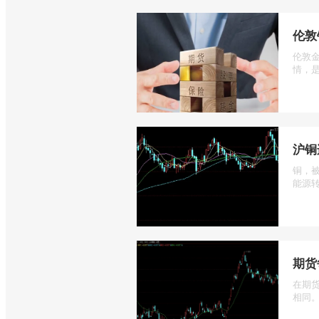
伦敦
伦敦
情，是
沪铜
铜，
能源转
期货
在期
相同。