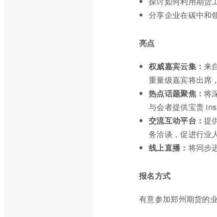
探讨如何利用期货
分享企业在碳中和
亮点
权威嘉宾云集：
来
重量级嘉宾将出席
热点话题聚焦：
将
与会者提供宝贵 insi
交流互动平台：
提
务洽谈，促进行业
线上直播：
将同步
报名方式
有意参加郑州期货的