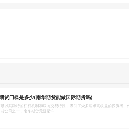
期货门槛是多少(南华期货能做国际期货吗)
市场以其独特的杠杆机制和双向交易特性，吸引了众多追求高收益的投资者。
货公司之一，南华期货无疑是许 ...