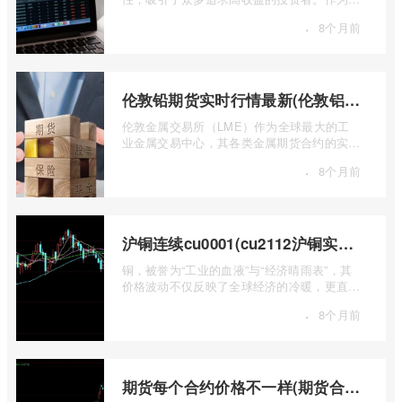
国领先的期货公司之一，南华期货无疑是许
·
8个月前
...
伦敦铅期货实时行情最新(伦敦铝锡期货实时行情)
伦敦金属交易所（LME）作为全球最大的工
业金属交易中心，其各类金属期货合约的实时
行情，是洞察全球经济健康状况和工业需求
·
8个月前
...
沪铜连续cu0001(cu2112沪铜实时行情)
铜，被誉为“工业的血液”与“经济晴雨表”，其
价格波动不仅反映了全球经济的冷暖，更直接
关乎能源转型、基础设施建设和制造业的 ...
·
8个月前
期货每个合约价格不一样(期货合约之间的价格差)