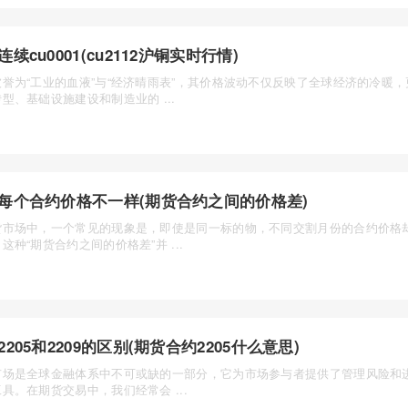
连续cu0001(cu2112沪铜实时行情)
被誉为“工业的血液”与“经济晴雨表”，其价格波动不仅反映了全球经济的冷暖
型、基础设施建设和制造业的 ...
每个合约价格不一样(期货合约之间的价格差)
货市场中，一个常见的现象是，即使是同一标的物，不同交割月份的合约价格
这种“期货合约之间的价格差”并 ...
2205和2209的区别(期货合约2205什么意思)
市场是全球金融体系中不可或缺的一部分，它为市场参与者提供了管理风险和
具。在期货交易中，我们经常会 ...