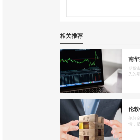
相关推荐
南华
期货
先的期
伦敦
伦敦
情，是