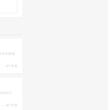
作为中国领
·
8个月前
的实时行
·
8个月前