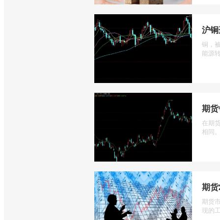
沪铜
铜，
能源转
期货
在期
相同。
期货
期货
现的工