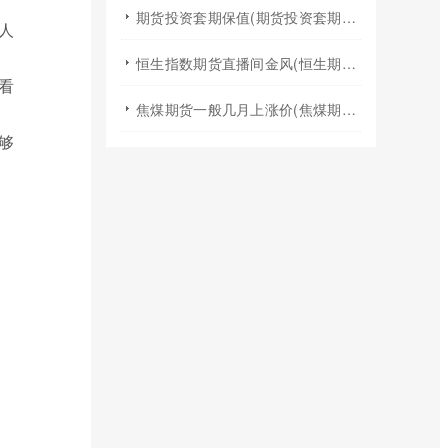
期货投资套期保值(期货投资套期保值什么意思)
人
恒生指数期货直播间金风(恒生期货夜盘行情)
看
焦煤期货一般几月上涨价(焦煤期货夏天涨价吗)
够