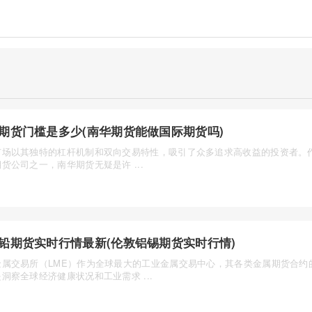
期货门槛是多少(南华期货能做国际期货吗)
市场以其独特的杠杆机制和双向交易特性，吸引了众多追求高收益的投资者。
货公司之一，南华期货无疑是许 ...
铅期货实时行情最新(伦敦铝锡期货实时行情)
金属交易所（LME）作为全球最大的工业金属交易中心，其各类金属期货合约
洞察全球经济健康状况和工业需求 ...