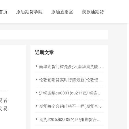
首页
原油期货学院
原油直播室
美原油期货
近期文章
南华期货门槛是多少(南华期货能做国际期货吗)
伦敦铅期货实时行情最新(伦敦铝锡期货实时行情)
沪铜连续cu0001(cu2112沪铜实时行情)
易者
期货每个合约价格不一样(期货合约之间的价格差)
交易
期货2205和2209的区别(期货合约2205什么意思)