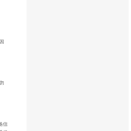
因
勿
场信