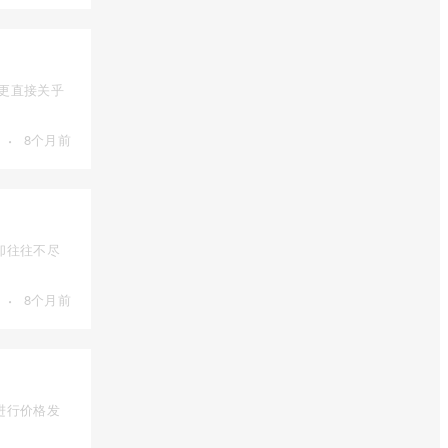
，更直接关乎
·
8个月前
却往往不尽
·
8个月前
进行价格发