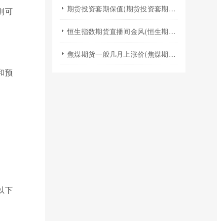
期货投资套期保值(期货投资套期保值什么意思)
则可
恒生指数期货直播间金风(恒生期货夜盘行情)
焦煤期货一般几月上涨价(焦煤期货夏天涨价吗)
和预
以下