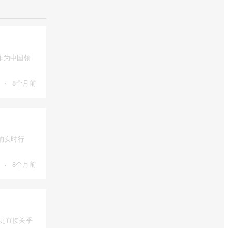
作为中国领
·
8个月前
的实时行
·
8个月前
，更直接关乎