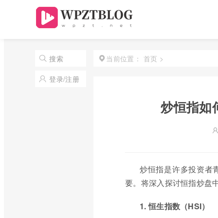
首页
>
搜索
当前位置：
登录/注册
炒恒指如
炒恒指是许多投资者
要。将深入探讨恒指炒盘
1. 恒生指数（HSI）