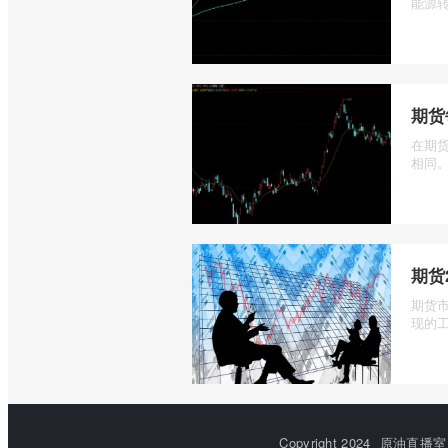
能源转
期货
在期
相同。
期货
期货
现的工
Copyright 2024
原油直播室