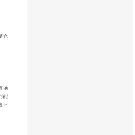
整仓
市场
利能
险评