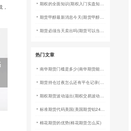
期权的全面知识(期权入门实盘知识)
成，
期货甲醇最新消息今天(期货甲醇最新消息今天行情)
期货必须当天卖出吗(期货可以当天买入卖出吗)
热门文章
南华期货门槛是多少(南华期货能做国际期货吗)
期货持仓过夜怎么还有平仓记录(期货持仓过夜手续费)
期权期货波动溢出(期权交易波动率)
标准期货代码美国(美国期货铝24小时行情代码)
棉花期货的优势(棉花期货怎么买)