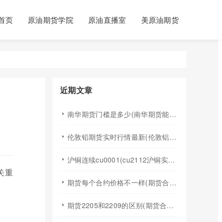
首页
原油期货学院
原油直播室
美原油期货
近期文章
南华期货门槛是多少(南华期货能做国际期货吗)
伦敦铅期货实时行情最新(伦敦铝锡期货实时行情)
沪铜连续cu0001(cu2112沪铜实时行情)
关重
期货每个合约价格不一样(期货合约之间的价格差)
期货2205和2209的区别(期货合约2205什么意思)