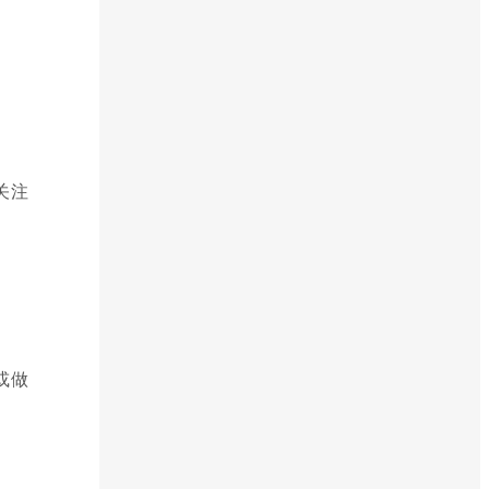
关注
或做