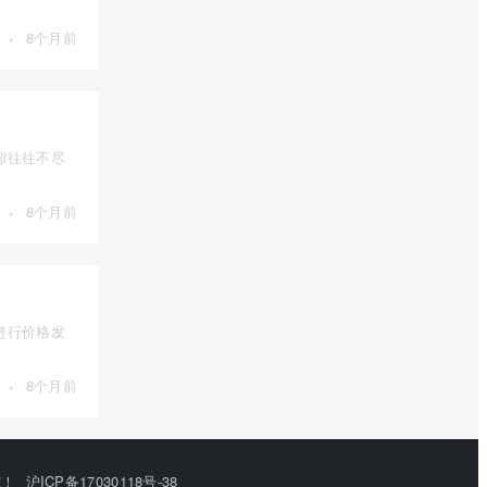
·
8个月前
却往往不尽
·
8个月前
进行价格发
·
8个月前
究！
沪ICP备17030118号-38