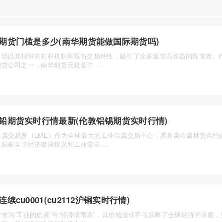
期货门槛是多少(南华期货能做国际期货吗)
市场以其独特的杠杆机制和双向交易特性，吸引了众多追求高收益的投资者。
货公司之一，南华期货无疑是许 ...
铅期货实时行情最新(伦敦铝锡期货实时行情)
金属交易所（LME）作为全球最大的工业金属交易中心，其各类金属期货合约
洞察全球经济健康状况和工业需求 ...
连续cu0001(cu2112沪铜实时行情)
被誉为“工业的血液”与“经济晴雨表”，其价格波动不仅反映了全球经济的冷暖