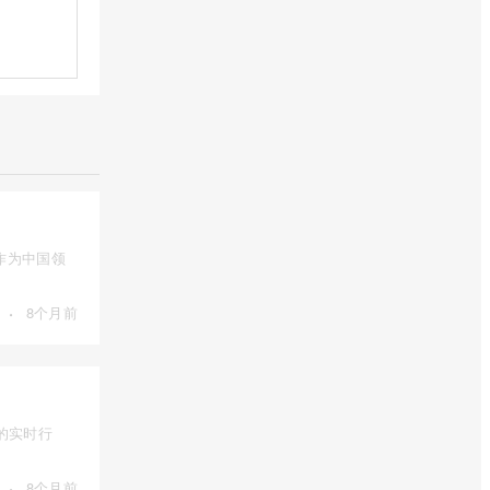
作为中国领
·
8个月前
的实时行
·
8个月前