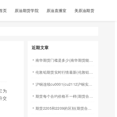
首页
原油期货学院
原油直播室
美原油期货
近期文章
南华期货门槛是多少(南华期货能做国际期货吗)
伦敦铅期货实时行情最新(伦敦铝锡期货实时行情)
沪铜连续cu0001(cu2112沪铜实时行情)
它为
期货每个合约价格不一样(期货合约之间的价格差)
升交
期货2205和2209的区别(期货合约2205什么意思)