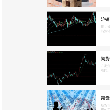
沪铜
铜，
能源转
期货
在期
相同。
期货
期货
现的工