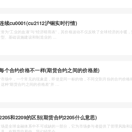
连续cu0001(cu2112沪铜实时行情)
被誉为“工业的血液”与“经济晴雨表”，其价格波动不仅反映了全球经济的冷暖
型、基础设施建设和制造业的 ...
每个合约价格不一样(期货合约之间的价格差)
货市场中，一个常见的现象是，即使是同一标的物，不同交割月份的合约价格
这种“期货合约之间的价格差”并 ...
2205和2209的区别(期货合约2205什么意思)
市场是全球金融体系中不可或缺的一部分，它为市场参与者提供了管理风险和
具。在期货交易中，我们经常会 ...