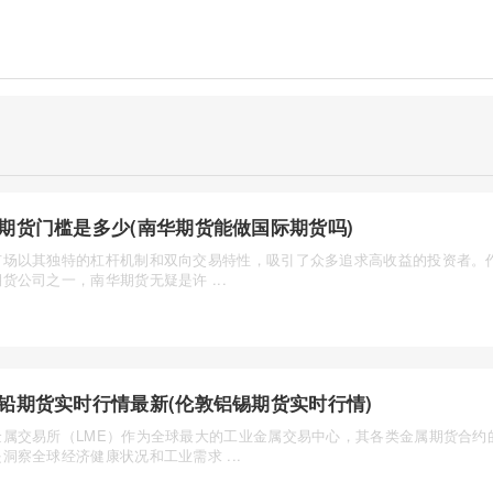
期货门槛是多少(南华期货能做国际期货吗)
市场以其独特的杠杆机制和双向交易特性，吸引了众多追求高收益的投资者。
货公司之一，南华期货无疑是许 ...
铅期货实时行情最新(伦敦铝锡期货实时行情)
金属交易所（LME）作为全球最大的工业金属交易中心，其各类金属期货合约
洞察全球经济健康状况和工业需求 ...