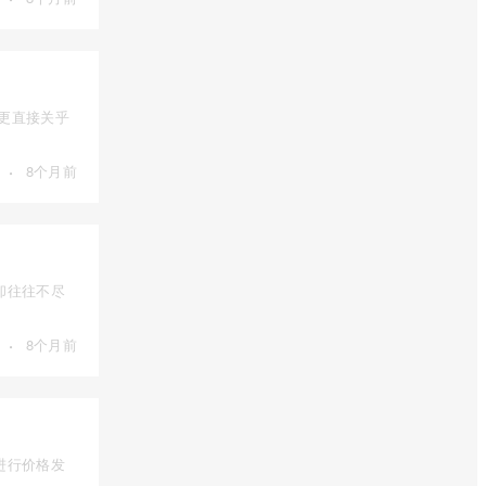
，更直接关乎
·
8个月前
却往往不尽
·
8个月前
进行价格发