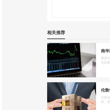
相关推荐
南华
期货
先的期
伦敦
伦敦
情，是