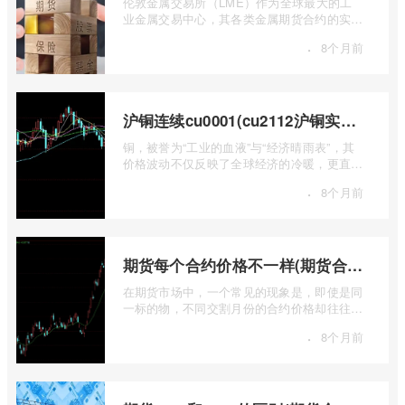
伦敦金属交易所（LME）作为全球最大的工
业金属交易中心，其各类金属期货合约的实时
行情，是洞察全球经济健康状况和工业需求
·
8个月前
...
沪铜连续cu0001(cu2112沪铜实时行情)
铜，被誉为“工业的血液”与“经济晴雨表”，其
价格波动不仅反映了全球经济的冷暖，更直接
关乎能源转型、基础设施建设和制造业的 ...
·
8个月前
期货每个合约价格不一样(期货合约之间的价格差)
在期货市场中，一个常见的现象是，即使是同
一标的物，不同交割月份的合约价格却往往不
尽相同。这种“期货合约之间的价格差”并 ...
·
8个月前