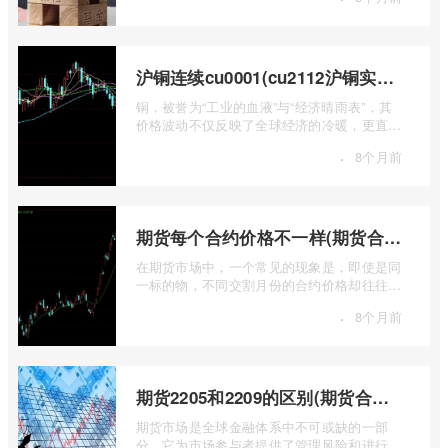
...
沪铜连续cu0001(cu2112沪铜实时行情)
铜，被誉为“工业的血液”与“经济晴雨表”，其
价格波动不仅反映了全球经济的冷暖，更直接
关乎能源转型、基础设施建设和制造业的 ...
·
8个月前
期货每个合约价格不一样(期货合约之间的价格差)
在期货市场中，一个常见的现象是，即使是同
一标的物，不同交割月份的合约价格却往往不
尽相同。这种“期货合约之间的价格差”并 ...
·
8个月前
期货2205和2209的区别(期货合约2205什么意思)
期货市场是全球金融体系中不可或缺的一部
分，它为市场参与者提供了管理风险和进行价