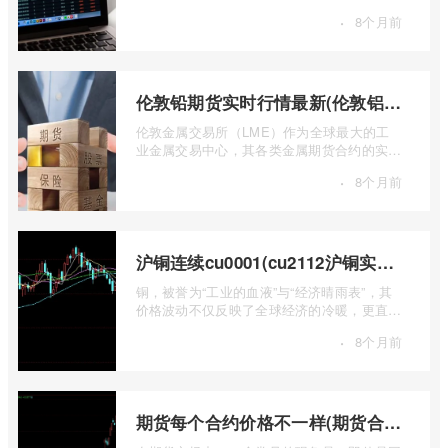
国领先的期货公司之一，南华期货无疑是许
·
8个月前
...
伦敦铅期货实时行情最新(伦敦铝锡期货实时行情)
伦敦金属交易所（LME）作为全球最大的工
业金属交易中心，其各类金属期货合约的实时
行情，是洞察全球经济健康状况和工业需求
·
8个月前
...
沪铜连续cu0001(cu2112沪铜实时行情)
铜，被誉为“工业的血液”与“经济晴雨表”，其
价格波动不仅反映了全球经济的冷暖，更直接
关乎能源转型、基础设施建设和制造业的 ...
·
8个月前
期货每个合约价格不一样(期货合约之间的价格差)