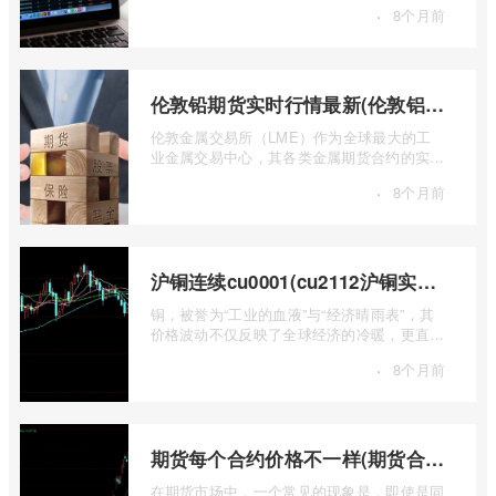
·
8个月前
...
伦敦铅期货实时行情最新(伦敦铝锡期货实时行情)
伦敦金属交易所（LME）作为全球最大的工
业金属交易中心，其各类金属期货合约的实时
行情，是洞察全球经济健康状况和工业需求
·
8个月前
...
沪铜连续cu0001(cu2112沪铜实时行情)
铜，被誉为“工业的血液”与“经济晴雨表”，其
价格波动不仅反映了全球经济的冷暖，更直接
关乎能源转型、基础设施建设和制造业的 ...
·
8个月前
期货每个合约价格不一样(期货合约之间的价格差)
在期货市场中，一个常见的现象是，即使是同