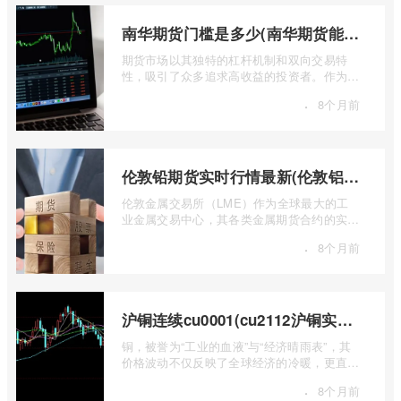
南华期货门槛是多少(南华期货能做国际期货吗)
期货市场以其独特的杠杆机制和双向交易特
性，吸引了众多追求高收益的投资者。作为中
国领先的期货公司之一，南华期货无疑是许
·
8个月前
...
伦敦铅期货实时行情最新(伦敦铝锡期货实时行情)
伦敦金属交易所（LME）作为全球最大的工
业金属交易中心，其各类金属期货合约的实时
行情，是洞察全球经济健康状况和工业需求
·
8个月前
...
沪铜连续cu0001(cu2112沪铜实时行情)
铜，被誉为“工业的血液”与“经济晴雨表”，其
价格波动不仅反映了全球经济的冷暖，更直接
关乎能源转型、基础设施建设和制造业的 ...
·
8个月前