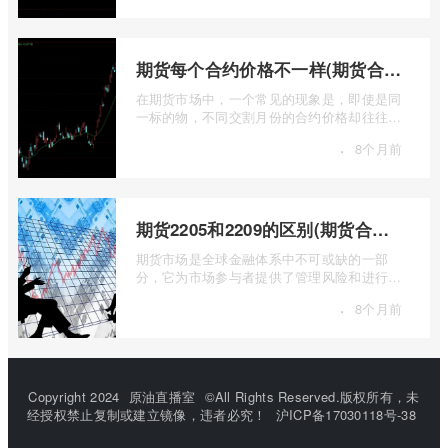
期货每个合约价格不一样(期货合约之间的价格差)
在期货市场中，一个常见的现象是，即使是同
一标的物，不同交割月份的合约价格却往往不
尽相同。这种“期货合约之间的价格差”并 ...
·
8个月前
期货2205和2209的区别(期货合约2205什么意思)
期货市场是全球金融体系中不可或缺的一部
分，它为市场参与者提供了管理风险和进行价
格发现的工具。在期货交易中，我们经常会
·
8个月前
...
Copyright 2024
原油直播室
©All Rights Reserved.版权所有，未
经授权禁止复制或建立镜像，违者必究！
沪ICP备17030118号-38