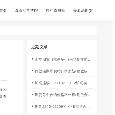
首页
原油期货学院
原油直播室
美原油期货
近期文章
南华期货门槛是多少(南华期货能做国际期货吗)
伦敦铅期货实时行情最新(伦敦铝锡期货实时行情)
沪铜连续cu0001(cu2112沪铜实时行情)
市公
期货每个合约价格不一样(期货合约之间的价格差)
有着
期货2205和2209的区别(期货合约2205什么意思)