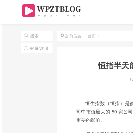
首页
>
搜索
当前位置：
登录/注册
恒指半天
恒生指数（恒指）是
司中市值最大的 50 家
重要的影响。