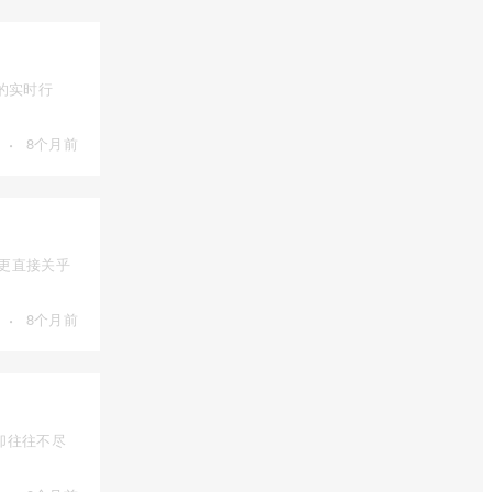
的实时行
·
8个月前
，更直接关乎
·
8个月前
却往往不尽