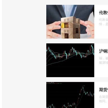
伦敦
伦敦
情，是
沪铜
铜，
能源转
期货
在期
相同。