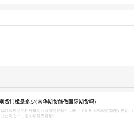
期货门槛是多少(南华期货能做国际期货吗)
市场以其独特的杠杆机制和双向交易特性，吸引了众多追求高收益的投资者。
货公司之一，南华期货无疑是许 ...