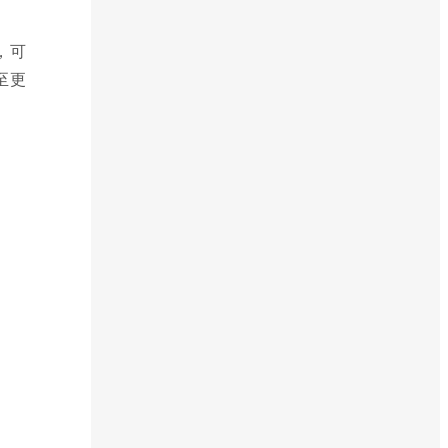
，可
至更