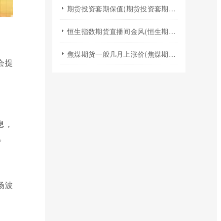
期货投资套期保值(期货投资套期保值什么意思)
恒生指数期货直播间金风(恒生期货夜盘行情)
焦煤期货一般几月上涨价(焦煤期货夏天涨价吗)
会提
息，
。
场波