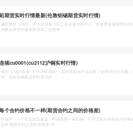
铅期货实时行情最新(伦敦铝锡期货实时行情)
金属交易所（LME）作为全球最大的工业金属交易中心，其各类金属期货合约
洞察全球经济健康状况和工业需求 ...
连续cu0001(cu2112沪铜实时行情)
被誉为“工业的血液”与“经济晴雨表”，其价格波动不仅反映了全球经济的冷暖
型、基础设施建设和制造业的 ...
每个合约价格不一样(期货合约之间的价格差)
货市场中，一个常见的现象是，即使是同一标的物，不同交割月份的合约价格
这种“期货合约之间的价格差”并 ...