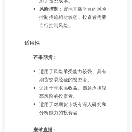
加了投资成本。
风险控制：
寰球直播平台的风险
控制措施相对较弱，投资者需要
自行控制风险。
适用性
芒果期货：
适用于风险承受能力较强、具有
期货交易经验的投资者。
适用于寻求高收益、愿意承担较
高风险的投资者。
适用于对期货市场有深入研究和
分析能力的投资者。
寰球直播：