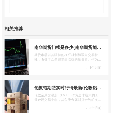
相关推荐
南华期货门槛是多少(南华期货能做国际期货吗)
期货市场以其独特的杠杆机制和双向交易特
性，吸引了众多追求高收益的投资者。作为中
国领先的期货公司之一，南华期货无疑是许
·
8个月前
...
伦敦铅期货实时行情最新(伦敦铝锡期货实时行情)
伦敦金属交易所（LME）作为全球最大的工
业金属交易中心，其各类金属期货合约的实时
行情，是洞察全球经济健康状况和工业需求
·
8个月前
...