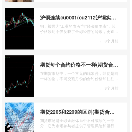
沪铜连续cu0001(cu2112沪铜实时行情)
铜，被誉为“工业的血液”与“经济晴雨表”，其
价格波动不仅反映了全球经济的冷暖，更直接
关乎能源转型、基础设施建设和制造业的 ...
·
8个月前
期货每个合约价格不一样(期货合约之间的价格差)
在期货市场中，一个常见的现象是，即使是同
一标的物，不同交割月份的合约价格却往往不
尽相同。这种“期货合约之间的价格差”并 ...
·
8个月前
期货2205和2209的区别(期货合约2205什么意思)
期货市场是全球金融体系中不可或缺的一部
分，它为市场参与者提供了管理风险和进行价
格发现的工具。在期货交易中，我们经常会