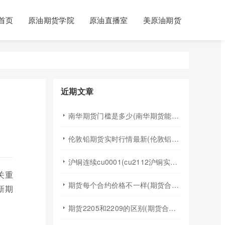
首页
原油期货学院
原油直播室
美原油期货
近期文章
南华期货门槛是多少(南华期货能做国际期货吗)
伦敦铅期货实时行情最新(伦敦铝锡期货实时行情)
沪铜连续cu0001(cu2112沪铜实时行情)
关重
期货每个合约价格不一样(期货合约之间的价格差)
新期
期货2205和2209的区别(期货合约2205什么意思)