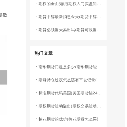
期权的全面知识(期权入门实盘知识)
键数
期货甲醇最新消息今天(期货甲醇最新消息今天行情)
期货必须当天卖出吗(期货可以当天买入卖出吗)
热门文章
南华期货门槛是多少(南华期货能做国际期货吗)
期货持仓过夜怎么还有平仓记录(期货持仓过夜手续费)
标准期货代码美国(美国期货铝24小时行情代码)
期权期货波动溢出(期权交易波动率)
棉花期货的优势(棉花期货怎么买)