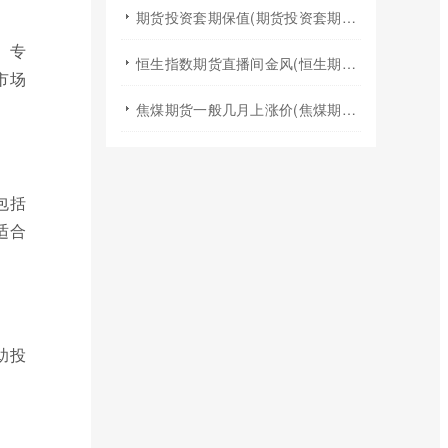
期货投资套期保值(期货投资套期保值什么意思)
。专
恒生指数期货直播间金风(恒生期货夜盘行情)
市场
焦煤期货一般几月上涨价(焦煤期货夏天涨价吗)
包括
适合
助投