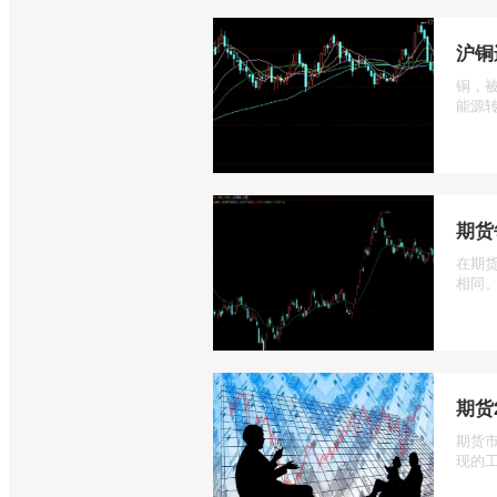
沪铜
铜，
能源转
期货
在期
相同。
期货
期货
现的工