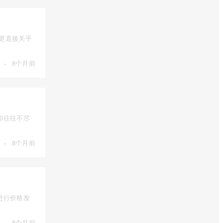
，更直接关乎
·
8个月前
却往往不尽
·
8个月前
进行价格发
·
8个月前