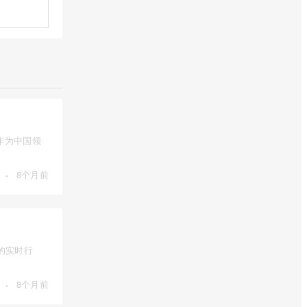
作为中国领
·
8个月前
的实时行
·
8个月前