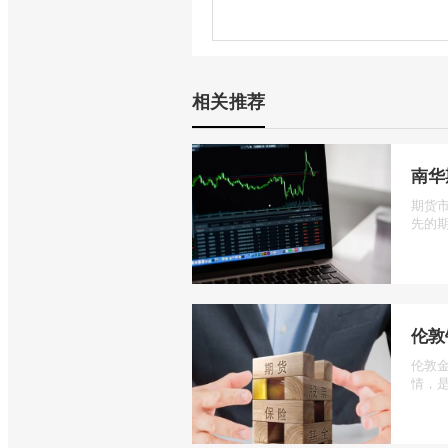
相关推荐
南华
期货
先的期
伦敦
伦敦
情，是