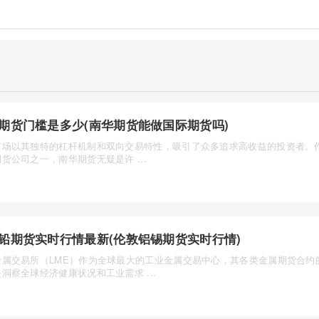
期货门槛是多少(南华期货能做国际期货吗)
市场以其独特的杠杆机制和双向交易特性，吸引了众多追求高收益的投资者。
货公司之一，南华期货无疑是许 ...
铅期货实时行情最新(伦敦铝锡期货实时行情)
金属交易所（LME）作为全球最大的工业金属交易中心，其各类金属期货合约
洞察全球经济健康状况和工业需求 ...