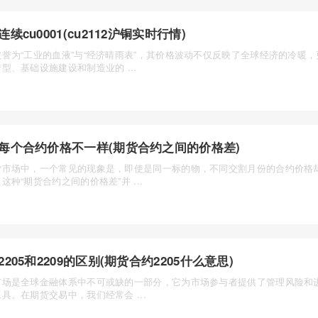
连续cu0001(cu2112沪铜实时行情)
被誉为“工业的血液”与“经济晴雨表”，其价格波动不仅反映了全球经济的冷暖
型、基础设施建设和制造业的 ...
每个合约价格不一样(期货合约之间的价格差)
货市场中，一个常见的现象是，即使是同一标的物，不同交割月份的合约价格
这种“期货合约之间的价格差”并 ...
2205和2209的区别(期货合约2205什么意思)
市场是全球金融体系中不可或缺的一部分，它为市场参与者提供了管理风险和
具。在期货交易中，我们经常会 ...