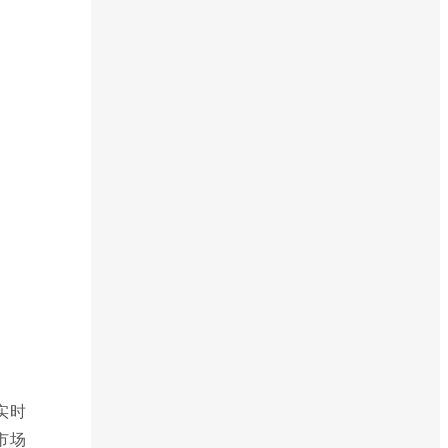
实时
市场