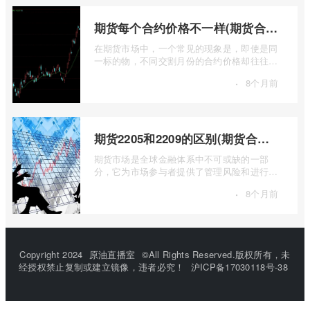
期货每个合约价格不一样(期货合约之间的价格差)
在期货市场中，一个常见的现象是，即使是同
一标的物，不同交割月份的合约价格却往往不
尽相同。这种“期货合约之间的价格差”并 ...
·
8个月前
期货2205和2209的区别(期货合约2205什么意思)
期货市场是全球金融体系中不可或缺的一部
分，它为市场参与者提供了管理风险和进行价
格发现的工具。在期货交易中，我们经常会
·
8个月前
...
Copyright 2024
原油直播室
©All Rights Reserved.版权所有，未
经授权禁止复制或建立镜像，违者必究！
沪ICP备17030118号-38