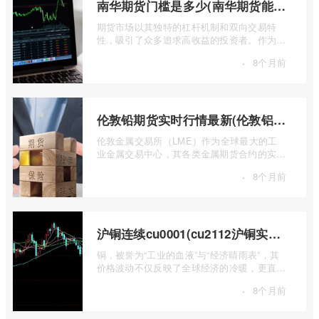
南华期货门槛是多少(南华期货能做国际期货吗)
期货市场以其独特的杠杆机制和双向交易特
性，吸引了众多追求高收益的投资者。作为中
国领先的期货公司之一，南华期货无疑是许
·
8个月前
...
伦敦铅期货实时行情最新(伦敦铝锡期货实时行情)
伦敦金属交易所（LME）作为全球最大的工
业金属交易中心，其各类金属期货合约的实时
行情，是洞察全球经济健康状况和工业需求
·
8个月前
...
沪铜连续cu0001(cu2112沪铜实时行情)
铜，被誉为“工业的血液”与“经济晴雨表”，其
价格波动不仅反映了全球经济的冷暖，更直接
关乎能源转型、基础设施建设和制造业的 ...
·
8个月前