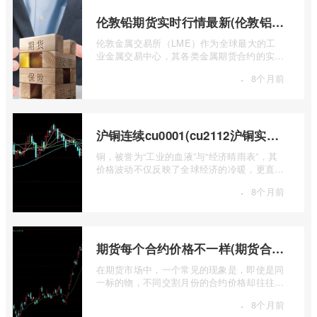
伦敦铅期货实时行情最新(伦敦铝锡期货实时行情)
伦敦金属交易所（LME）作为全球最大的工
业金属交易中心，其各类金属期货合约的实时
行情，是洞察全球经济健康状况和工业需求
·
8个月前
...
沪铜连续cu0001(cu2112沪铜实时行情)
铜，被誉为“工业的血液”与“经济晴雨表”，其
价格波动不仅反映了全球经济的冷暖，更直接
关乎能源转型、基础设施建设和制造业的 ...
·
8个月前
期货每个合约价格不一样(期货合约之间的价格差)
在期货市场中，一个常见的现象是，即使是同
一标的物，不同交割月份的合约价格却往往不
尽相同。这种“期货合约之间的价格差”并 ...
·
8个月前