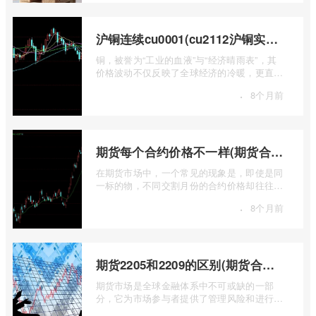
沪铜连续cu0001(cu2112沪铜实时行情)
铜，被誉为“工业的血液”与“经济晴雨表”，其
价格波动不仅反映了全球经济的冷暖，更直接
关乎能源转型、基础设施建设和制造业的 ...
·
8个月前
期货每个合约价格不一样(期货合约之间的价格差)
在期货市场中，一个常见的现象是，即使是同
一标的物，不同交割月份的合约价格却往往不
尽相同。这种“期货合约之间的价格差”并 ...
·
8个月前
期货2205和2209的区别(期货合约2205什么意思)
期货市场是全球金融体系中不可或缺的一部
分，它为市场参与者提供了管理风险和进行价
格发现的工具。在期货交易中，我们经常会