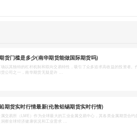
期货门槛是多少(南华期货能做国际期货吗)
市场以其独特的杠杆机制和双向交易特性，吸引了众多追求高收益的投资者。
货公司之一，南华期货无疑是许 ...
铅期货实时行情最新(伦敦铝锡期货实时行情)
金属交易所（LME）作为全球最大的工业金属交易中心，其各类金属期货合约
洞察全球经济健康状况和工业需求 ...