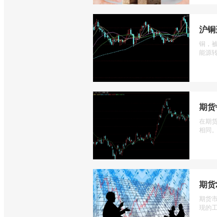
沪铜
铜，
能源转
期货
在期
相同。
期货
期货
现的工