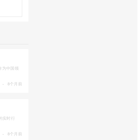
作为中国领
·
8个月前
的实时行
·
8个月前