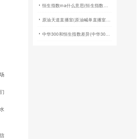
恒生指数ma什么意思(恒生指数标的)
原油天道直播室(原油喊单直播室22小时)
中华300和恒生指数差异(中华300指数是什么)
场
们
水
信