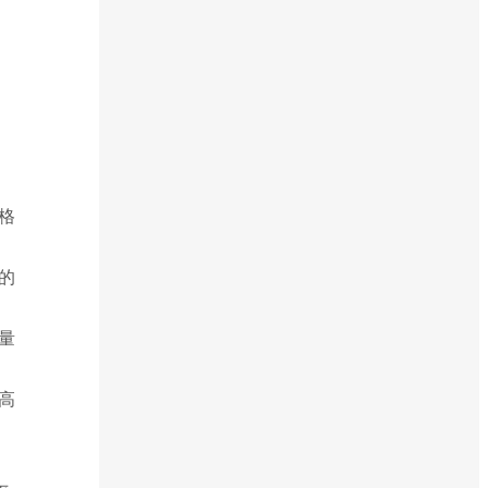
格
的
量
高