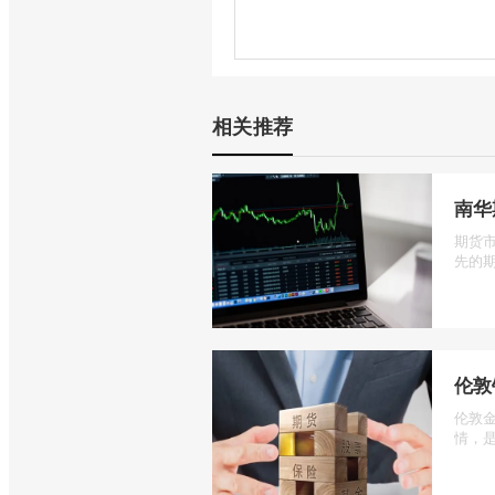
相关推荐
南华
期货
先的期
伦敦
伦敦
情，是