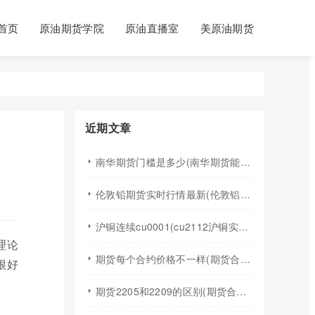
首页
原油期货学院
原油直播室
美原油期货
近期文章
南华期货门槛是多少(南华期货能做国际期货吗)
伦敦铅期货实时行情最新(伦敦铝锡期货实时行情)
沪铜连续cu0001(cu2112沪铜实时行情)
理论
期货每个合约价格不一样(期货合约之间的价格差)
很好
期货2205和2209的区别(期货合约2205什么意思)