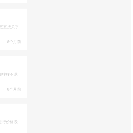
，更直接关乎
·
8个月前
却往往不尽
·
8个月前
进行价格发