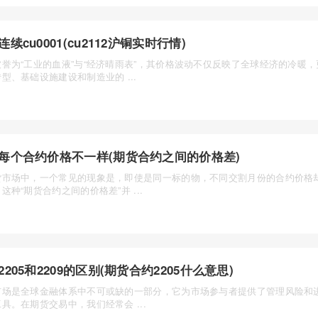
连续cu0001(cu2112沪铜实时行情)
被誉为“工业的血液”与“经济晴雨表”，其价格波动不仅反映了全球经济的冷暖
型、基础设施建设和制造业的 ...
每个合约价格不一样(期货合约之间的价格差)
货市场中，一个常见的现象是，即使是同一标的物，不同交割月份的合约价格
这种“期货合约之间的价格差”并 ...
2205和2209的区别(期货合约2205什么意思)
市场是全球金融体系中不可或缺的一部分，它为市场参与者提供了管理风险和
具。在期货交易中，我们经常会 ...