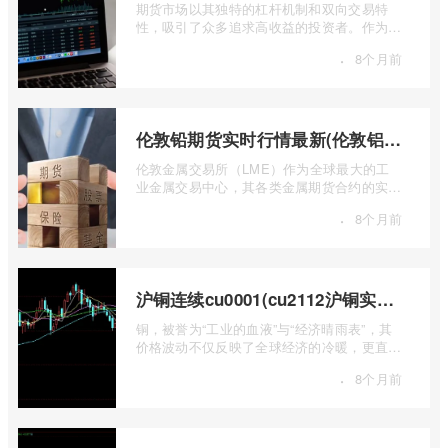
期货市场以其独特的杠杆机制和双向交易特
性，吸引了众多追求高收益的投资者。作为中
国领先的期货公司之一，南华期货无疑是许
·
8个月前
...
伦敦铅期货实时行情最新(伦敦铝锡期货实时行情)
伦敦金属交易所（LME）作为全球最大的工
业金属交易中心，其各类金属期货合约的实时
行情，是洞察全球经济健康状况和工业需求
·
8个月前
...
沪铜连续cu0001(cu2112沪铜实时行情)
铜，被誉为“工业的血液”与“经济晴雨表”，其
价格波动不仅反映了全球经济的冷暖，更直接
关乎能源转型、基础设施建设和制造业的 ...
·
8个月前