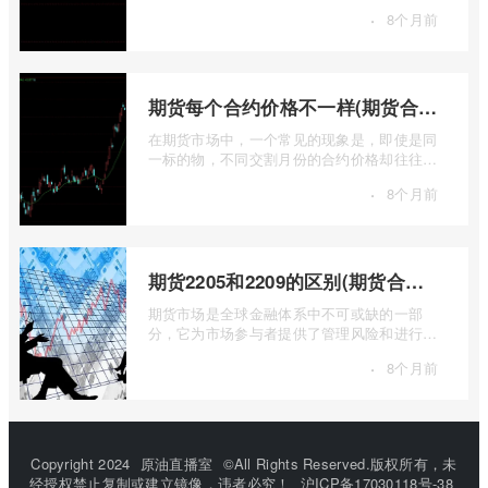
关乎能源转型、基础设施建设和制造业的 ...
·
8个月前
期货每个合约价格不一样(期货合约之间的价格差)
在期货市场中，一个常见的现象是，即使是同
一标的物，不同交割月份的合约价格却往往不
尽相同。这种“期货合约之间的价格差”并 ...
·
8个月前
期货2205和2209的区别(期货合约2205什么意思)
期货市场是全球金融体系中不可或缺的一部
分，它为市场参与者提供了管理风险和进行价
格发现的工具。在期货交易中，我们经常会
·
8个月前
...
Copyright 2024
原油直播室
©All Rights Reserved.版权所有，未
经授权禁止复制或建立镜像，违者必究！
沪ICP备17030118号-38