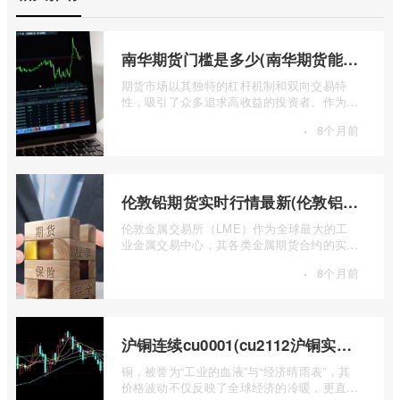
南华期货门槛是多少(南华期货能做国际期货吗)
期货市场以其独特的杠杆机制和双向交易特
性，吸引了众多追求高收益的投资者。作为中
国领先的期货公司之一，南华期货无疑是许
·
8个月前
...
伦敦铅期货实时行情最新(伦敦铝锡期货实时行情)
伦敦金属交易所（LME）作为全球最大的工
业金属交易中心，其各类金属期货合约的实时
行情，是洞察全球经济健康状况和工业需求
·
8个月前
...
沪铜连续cu0001(cu2112沪铜实时行情)
铜，被誉为“工业的血液”与“经济晴雨表”，其
价格波动不仅反映了全球经济的冷暖，更直接