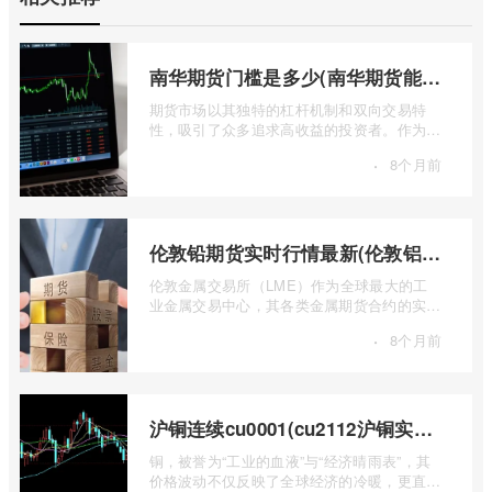
南华期货门槛是多少(南华期货能做国际期货吗)
期货市场以其独特的杠杆机制和双向交易特
性，吸引了众多追求高收益的投资者。作为中
国领先的期货公司之一，南华期货无疑是许
·
8个月前
...
伦敦铅期货实时行情最新(伦敦铝锡期货实时行情)
伦敦金属交易所（LME）作为全球最大的工
业金属交易中心，其各类金属期货合约的实时
行情，是洞察全球经济健康状况和工业需求
·
8个月前
...
沪铜连续cu0001(cu2112沪铜实时行情)
铜，被誉为“工业的血液”与“经济晴雨表”，其
价格波动不仅反映了全球经济的冷暖，更直接