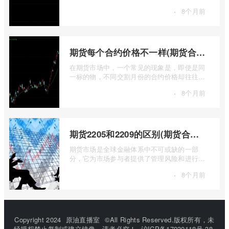
关乎能源转型、基础设施建设和制造业的 ...
·
8个月前
期货每个合约价格不一样(期货合约之间的价格差)
在期货市场中，一个常见的现象是，即使是同
一标的物，不同交割月份的合约价格却往往不
尽相同。这种“期货合约之间的价格差”并 ...
·
8个月前
期货2205和2209的区别(期货合约2205什么意思)
期货市场是全球金融体系中不可或缺的一部
分，它为市场参与者提供了管理风险和进行价
格发现的工具。在期货交易中，我们经常会
·
8个月前
...
Copyright 2024
原油直播室
©All Rights Reserved.版权所有，未
经授权禁止复制或建立镜像，违者必究！
沪ICP备17030118号-38