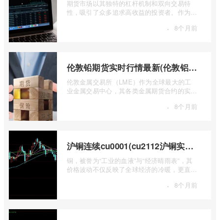
期货市场以其独特的杠杆机制和双向交易特
性，吸引了众多追求高收益的投资者。作为中
国领先的期货公司之一，南华期货无疑是许
·
8个月前
...
伦敦铅期货实时行情最新(伦敦铝锡期货实时行情)
伦敦金属交易所（LME）作为全球最大的工
业金属交易中心，其各类金属期货合约的实时
行情，是洞察全球经济健康状况和工业需求
·
8个月前
...
沪铜连续cu0001(cu2112沪铜实时行情)
铜，被誉为“工业的血液”与“经济晴雨表”，其
价格波动不仅反映了全球经济的冷暖，更直接
关乎能源转型、基础设施建设和制造业的 ...
·
8个月前